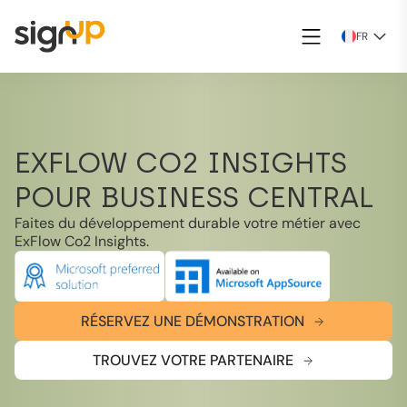
FR
EXFLOW CO2 INSIGHTS
POUR BUSINESS CENTRAL
Faites du développement durable votre métier avec
ExFlow Co2 Insights.
RÉSERVEZ UNE DÉMONSTRATION
TROUVEZ VOTRE PARTENAIRE