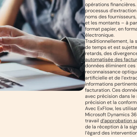
opérations financières
processus d’extraction
noms des fournisseurs, 
et les montants – à par
format papier, en forma
électronique.
Traditionnellement, la
de temps et est sujett
retards, des divergenc
automatisée des factu
données éliminent ces
reconnaissance optique
artificielle et de l’ext
informations pertinent
facturation. Ces donnée
avec précision dans le
précision et la conform
Avec ExFlow, les utilis
Microsoft Dynamics 365
travail
d’approbation s
de la réception à la si
l’égard des interventi