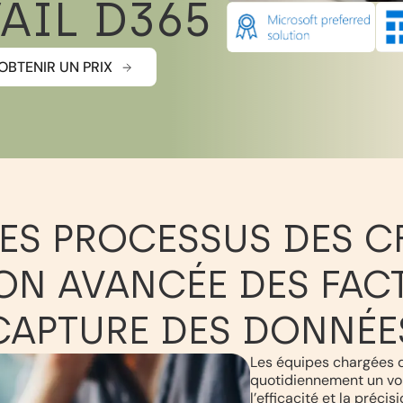
VAIL D365
OBTENIR UN PRIX
ES PROCESSUS DES C
N AVANCÉE DES FACT
CAPTURE DES DONNÉE
Les équipes chargées d
quotidiennement un vol
l’efficacité et la préc