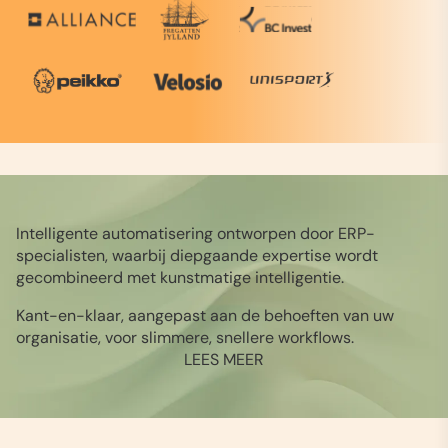
Intelligente automatisering ontworpen door ERP-
specialisten, waarbij diepgaande expertise wordt
gecombineerd met kunstmatige intelligentie.
Kant-en-klaar, aangepast aan de behoeften van uw
organisatie, voor slimmere, snellere workflows.
LEES MEER