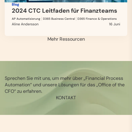
Blog
2024 CTC Leitfaden für Finanzteams
AP Automatisierung
D365 Business Central
D365 Finance & Operations
Aline Andersson
16 Juni
Mehr Ressourcen
Sprechen Sie mit uns, um mehr über „Financial Process
Automation“ und unsere Lösungen für das „Office of the
CFO“ zu erfahren.
KONTAKT