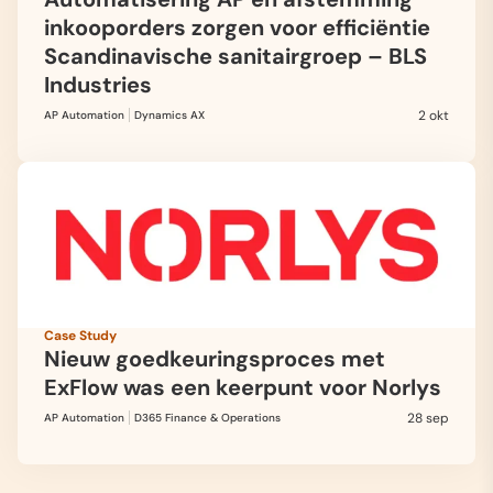
inkooporders zorgen voor efficiëntie
Scandinavische sanitairgroep – BLS
Industries
2 okt
AP Automation
Dynamics AX
Case Study
Nieuw goedkeuringsproces met
ExFlow was een keerpunt voor Norlys
28 sep
AP Automation
D365 Finance & Operations