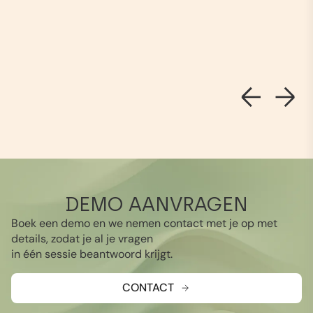
DEMO AANVRAGEN
Boek een demo en we nemen contact met je op met
details, zodat je al je vragen
in één sessie beantwoord krijgt.
CONTACT