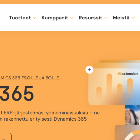
Tuotteet
Kumppanit
Resurssit
Meistä
MICS 365 F&O:LLE JA BC:LLE.
D365
at ERP-järjestelmäsi ydinominaisuuksia – ne
on rakennettu erityisesti Dynamics 365