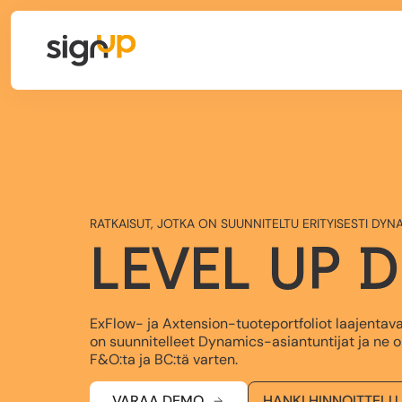
RATKAISUT, JOTKA ON SUUNNITELTU ERITYISESTI DYNA
LEVEL UP 
ExFlow- ja Axtension-tuoteportfoliot laajentav
on suunnitelleet Dynamics-asiantuntijat ja ne 
F&O:ta ja BC:tä varten.
VARAA DEMO
HANKI HINNOITTELU