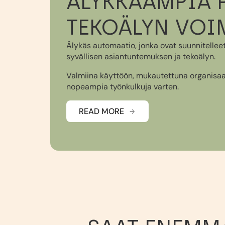
ÄLYKKÄÄMPIÄ 
TEKOÄLYN VOI
Älykäs automaatio, jonka ovat suunnitellee
syvällisen asiantuntemuksen ja tekoälyn.
Valmiina käyttöön, mukautettuna organisaat
nopeampia työnkulkuja varten.
READ MORE