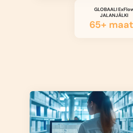
GLOBAALI ExFlo
JALANJÄLKI
65+ maa