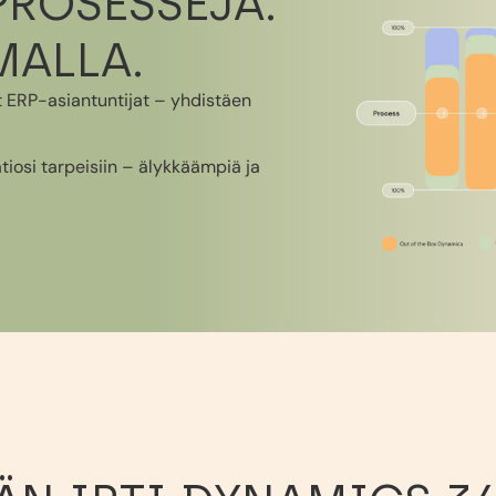
PROSESSEJA.
MALLA.
t ERP-asiantuntijat – yhdistäen
iosi tarpeisiin – älykkäämpiä ja