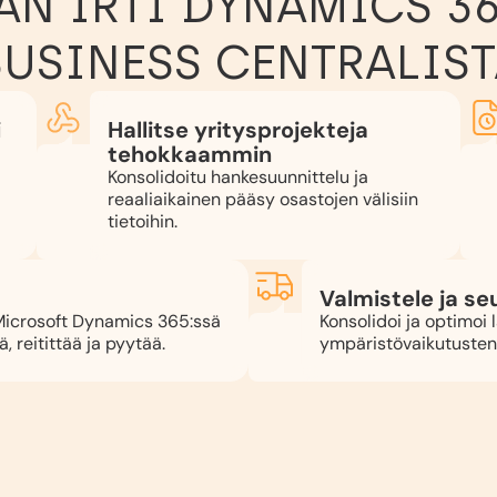
N IRTI DYNAMICS 36
USINESS CENTRALIS
i
Hallitse yritysprojekteja
tehokkaammin
Konsolidoitu hankesuunnittelu ja
reaaliaikainen pääsy osastojen välisiin
tietoihin.
Valmistele ja se
 Microsoft Dynamics 365:ssä
Konsolidoi ja optimoi
ä, reitittää ja pyytää.
ympäristövaikutusten