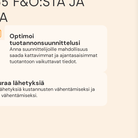
5 F&O:STA JA
TA
Optimoi
tuotannonsuunnittelusi
Anna suunnittelijoille mahdollisuus
saada kattavimmat ja ajantasaisimmat
tuotantoon vaikuttavat tiedot.
uraa lähetyksiä
 lähetyksiä kustannusten vähentämiseksi ja
 vähentämiseksi.