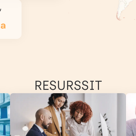
w
ta
RESURSSIT