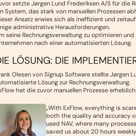
uvor setzte Jørgen Lund Frederiksen A/S für die 
in System, das stark von manuellen Prozessen ab
ieser Ansatz erwies sich als ineffizient und zeit
inige administrative Herausforderungen.
m seine Rechnungsverwaltung zu optimieren und 
nternehmen nach einer automatisierten Lösung.
DIE LÖSUNG: DIE IMPLEMENTI
rank Olesen von Signup Software stellte Jørgen L
utomatisierte Lösung zur Rechnungsverwaltung.
xFlow hat die zuvor manuellen Prozesse erheblich r
„With ExFlow, everything is sca
both the quality and accuracy o
used NAV, where many processes
saved us about 20 hours weekly