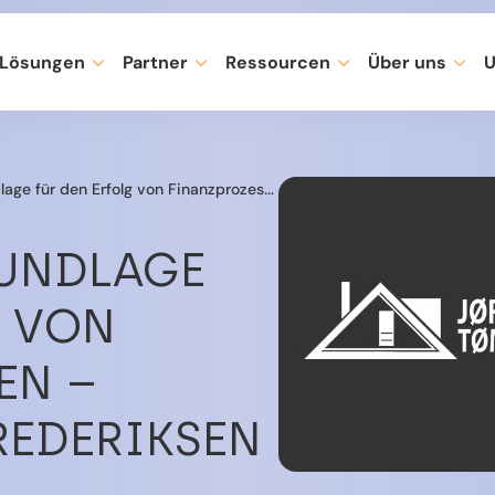
Lösungen
Partner
Ressourcen
Über uns
U
en Erfolg von Finanzprozessen – Jørgen Lund Frederiksen A/S
RUNDLAGE
G VON
EN –
REDERIKSEN