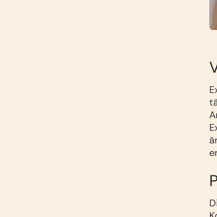
E
t
A
E
ä
e
D
K