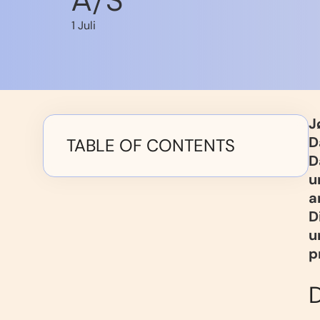
A/S
1 Juli
J
D
TABLE OF CONTENTS
D
u
a
D
u
p