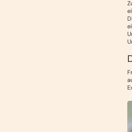
Z
e
D
e
U
U
F
a
E