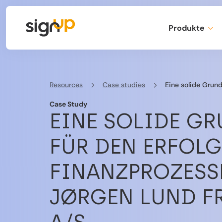
Produkte
Resources
Case studies
Eine solide Grundlage für d
Case Study
EINE SOLIDE G
FÜR DEN ERFOL
FINANZPROZESS
JØRGEN LUND F