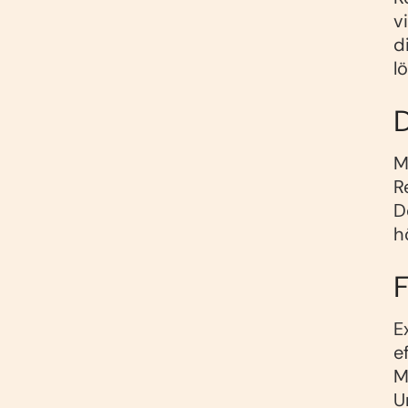
v
d
l
M
R
D
h
F
E
e
M
U