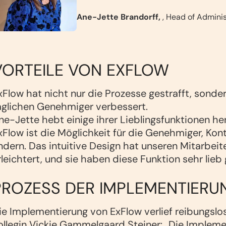
Ane-Jette Brandorff,
, Head of Admini
VORTEILE VON EXFLOW
xFlow hat nicht nur die Prozesse gestrafft, sonder
äglichen Genehmiger verbessert.
ne-Jette hebt einige ihrer Lieblingsfunktionen he
xFlow ist die Möglichkeit für die Genehmiger, K
ndern. Das intuitive Design hat unseren Mitarbei
rleichtert, und sie haben diese Funktion sehr lie
PROZESS DER IMPLEMENTIERU
ie Implementierung von ExFlow verlief reibungslo
ollegin Vickie
Gammelgaard Steiner
:
„Die Implemen