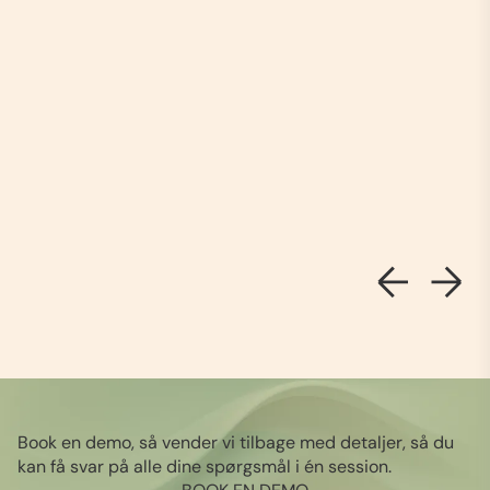
Book en demo, så vender vi tilbage med detaljer, så du
kan få svar på alle dine spørgsmål i én session.